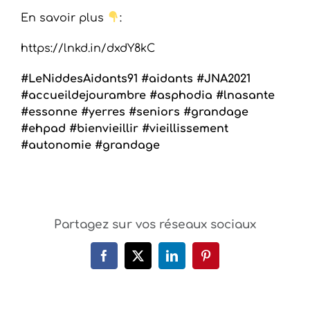
En savoir plus
:
https://lnkd.in/dxdY8kC
#LeNiddesAidants91
#aidants
#JNA2021
#accueildejourambre
#asphodia
#lnasante
#essonne
#yerres
#seniors
#grandage
#ehpad
#bienvieillir
#vieillissement
#autonomie
#grandage
Partagez sur vos réseaux sociaux
Facebook
X
LinkedIn
Pinterest