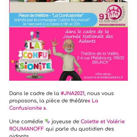
Dans le cadre de la
#JNA2021
, nous vous
proposons, la pièce de théâtre
« La
Confusionite »
.
Une comédie
joyeuse de
Colette et Valérie
ROUMANOFF
qui parle du quotidien des
aidants.