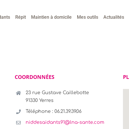
dants
Répit
Maintien à domicile
Mes outils
Actualités
COORDONNÉES
PL
23 rue Gustave Caillebotte
91330 Yerres
Téléphone : 06.21.39.39.06
niddesaidants91@lna-sante.com