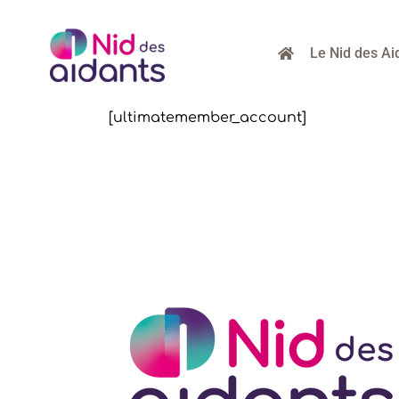
Passer
au
contenu
Le Nid des Ai
[ultimatemember_account]