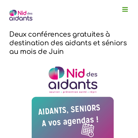
Passer
au
contenu
Deux conférences gratuites à
destination des aidants et séniors
au mois de Juin
Voir
l'image
agrandie