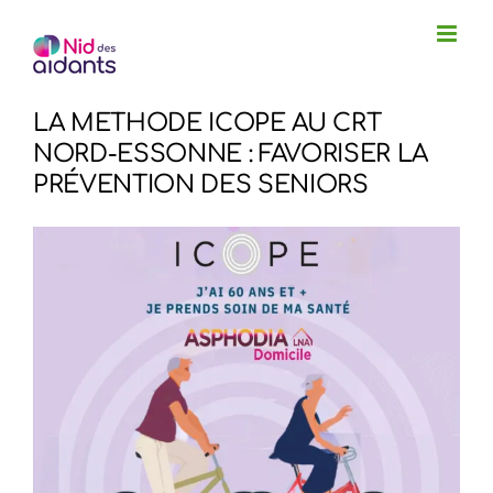
Passer
au
contenu
LA METHODE ICOPE AU CRT
NORD-ESSONNE : FAVORISER LA
PRÉVENTION DES SENIORS
Voir
l'image
agrandie