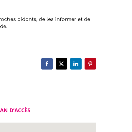
roches aidants, de les informer et de
de.
Facebook
X
LinkedIn
Pinterest
AN D’ACCÈS