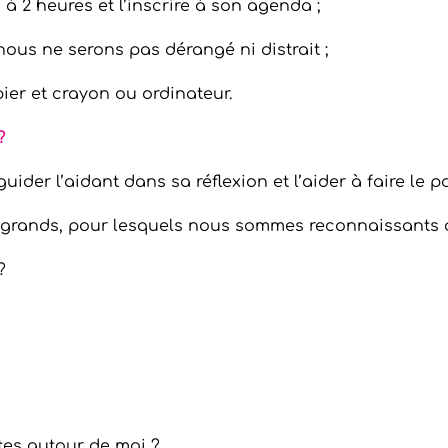
 à 2 heures et l’inscrire à son agenda ;
nous ne serons pas dérangé ni distrait ;
pier et crayon ou ordinateur.
?
der l’aidant dans sa réflexion et l’aider à faire le po
u grands, pour lesquels nous sommes reconnaissants
?
tes autour de moi ?