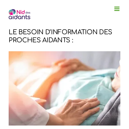
Passer
au
contenu
LE BESOIN D’INFORMATION DES
PROCHES AIDANTS :
Voir
l'image
agrandie