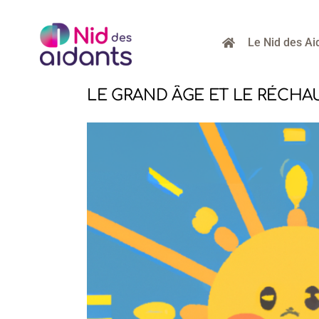
Passer
au
contenu
Le Nid des Ai
LE GRAND ÂGE ET LE RÉCHA
Voir
l'image
agrandie